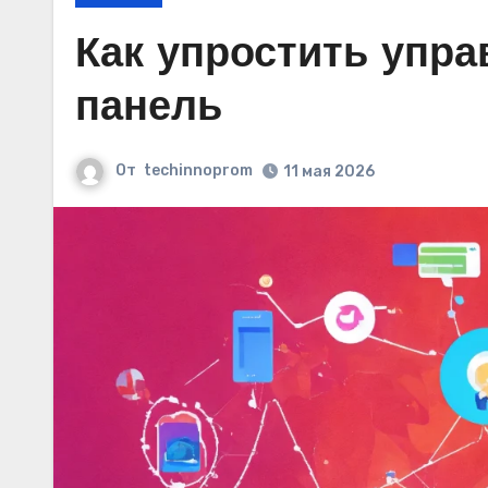
Как упростить упра
панель
От
techinnoprom
11 мая 2026