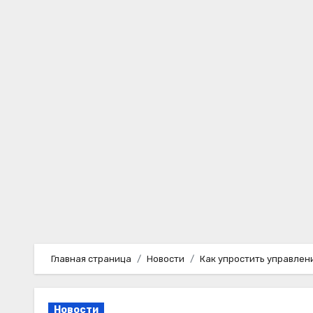
Перейти
к
содержимому
Главная страница
Новости
Как упростить управлен
Новости