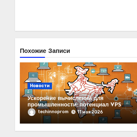
Похожие Записи
Новости
Ускорение вычислений для
промышленности: потенциал VPS
GPU
techinnoprom
11 мая 2026