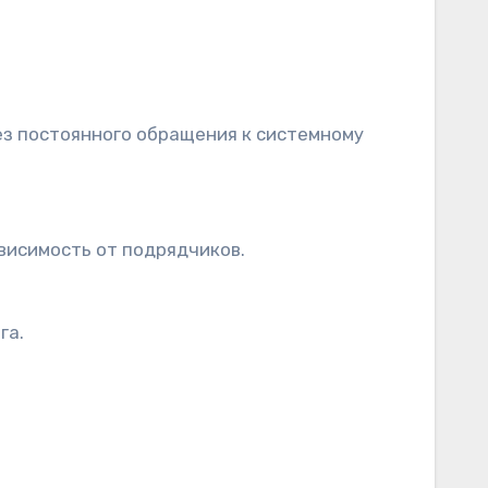
ез постоянного обращения к системному
ависимость от подрядчиков.
га.